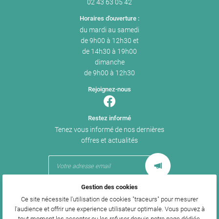
02 43 63 05 42
Horaires d'ouverture :
du mardi au samedi
de 9h00 à 12h30 et
de 14h30 à 19h00
dimanche
de 9h00 à 12h30
Rejoignez-nous
Restez informé
Tenez vous informé de nos dernières
offres et actualités
Gestion des cookies
Mentions Légales
Ce site nécessite l'utilisation de cookies "traceurs" pour mesurer
Conditions générales d'utilisation
l'audience et offrir une experience utilisateur optimale. Vous pouvez à
Politique de confidentialité
tout moment les accepter ou les refuser depuis
notre page dédiée
.