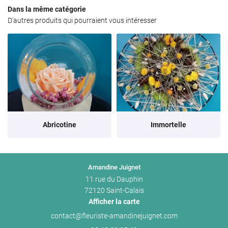
Dans la même catégorie
Décoration
D'autres produits qui pourraient vous intéresser
En images
Restez informé
Avis
INSCRIPTION NEWS
Actualités
Contact
Rejoignez-nous 
Abricotine
Immortelle
Amandine Juignet
11 rue du Dauphin
72120 Saint-Calais
Afficher la carte