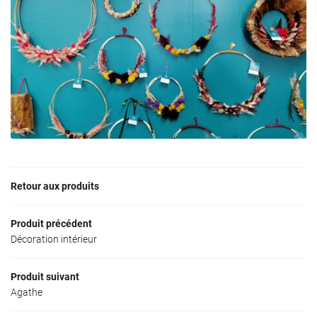
Retour aux produits
Une question ?
Produit précédent
Décoration intérieur
02 43 63 05 4
La boutique
Produit suivant
Agathe
Création