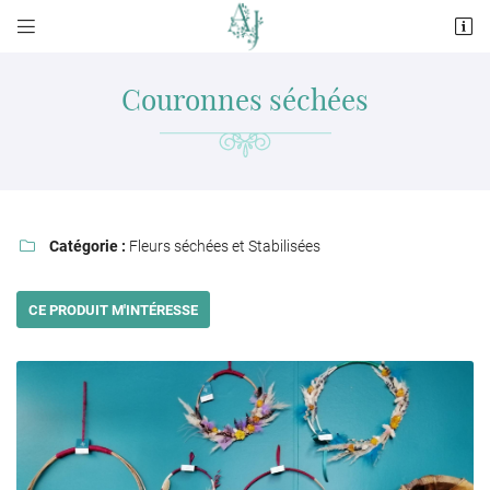


11 rue du Dauphin
72120 Saint-Calais
Couronnes séchées
02 43 63 05 42
Catégorie :
Fleurs séchées et Stabilisées

CE PRODUIT M'INTÉRESSE
Adresse email de réception

En cochant cette case, vous consentez à recevoir nos propositions commerciales à
l'adresse email indiqué ci-dessus. Vous pouvez vous désinscrire à tout moment en
utilisant
le formulaire de désinscription
.
INSCRIPTION