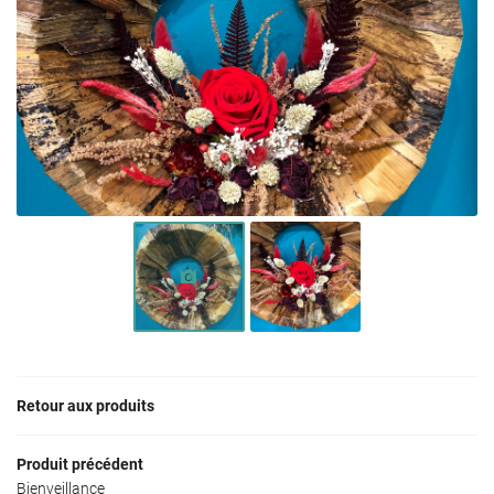
Une question ?
Retour aux produits
Produit précédent
02 43 63 05 4
La boutique
Bienveillance