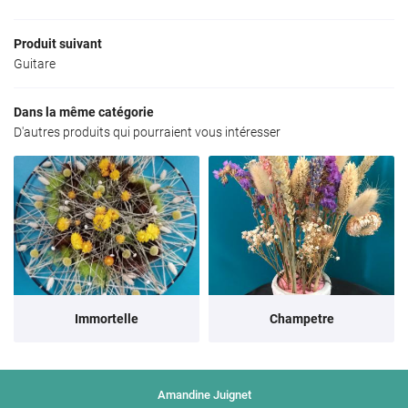
Création
Produit suivant
Guitare
Décoration
En images
Dans la même catégorie
Restez informé
D'autres produits qui pourraient vous intéresser
Avis
INSCRIPTION NEWS
Actualités
Contact
Rejoignez-nous 
Immortelle
Champetre
Amandine Juignet