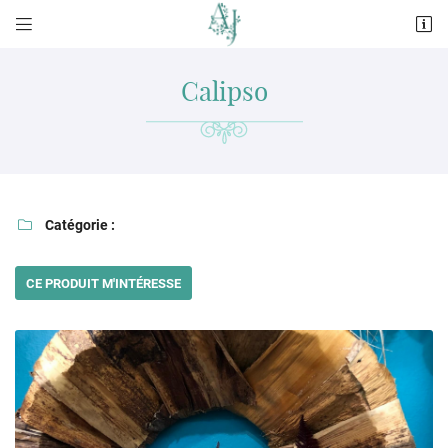


11 rue du Dauphin
72120 Saint-Calais
Calipso
02 43 63 05 42
Catégorie :

CE PRODUIT M'INTÉRESSE
Adresse email de réception

En cochant cette case, vous consentez à recevoir nos propositions commerciales à
l'adresse email indiqué ci-dessus. Vous pouvez vous désinscrire à tout moment en
utilisant
le formulaire de désinscription
.
INSCRIPTION