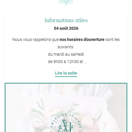
Informations utiles
04 août 2026
Nous vous rappelons que
nos horaires d'ouverture
sont les
suivants:
du mardi au samedi
de 9h00 à 12h30 et
de 14h30 à 19h00
Lire la suite
dimanche
de 9h00 à 12h30Vous pouvez retrouver tous nos produits sur
notre page dédiée.
Pour toutes questions, n'hésitez pas à nous contacter via
notre formulaire de contact ou par téléphone au
02 43 63 05
42
.
Pensez à nous ajouter (
contact@fleuriste-
amandinejuignet.com
) à vos adresses pour faciliter nos