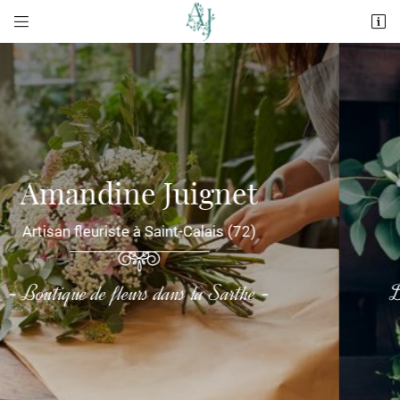


11 rue du Dauphin
72120 Saint-Calais
02 43 63 05 42
Fleuriste décorateur
dans la Sarthe (72)
Adresse email de réception

Décoration de mariage & autres événements
En cochant cette case, vous consentez à recevoir nos propositions commerciales à
l'adresse email indiqué ci-dessus. Vous pouvez vous désinscrire à tout moment en
utilisant
le formulaire de désinscription
.
INSCRIPTION