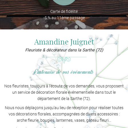
Carte de fidélité
Une question ?
-5 % au 11ème passage
02 43 63 05 4
La boutique
Amandine Juignet
Création
Fleuriste & décorateur dans la Sarthe (72)
Décoration
Partenaire de vos événements
En images
Restez informé
Avis
Nos fleuristes, toujours à l’écoute de vos demandes, vous proposent
INSCRIPTION NEWS
un service de décoration florale événementielle dans tout le
Actualités
département de la Sarthe (72).
Contact
Nous nous déplaçons jusqu’au lieu de réception pour réaliser toutes
vos décorations florales, accompagnées de divers accessoires :
Rejoignez-nous 
arche fleurie, bougies, lanternes, vases, gâteau fleuri…