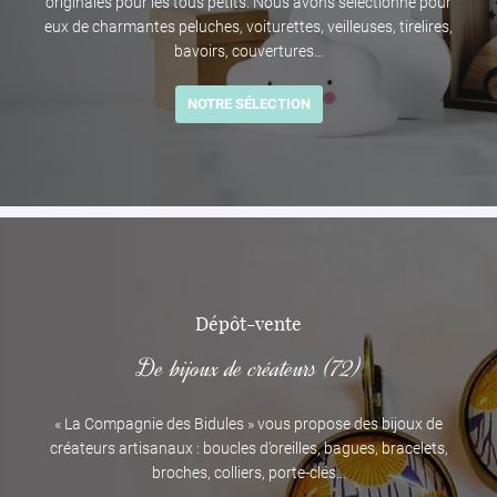
originales pour les tous petits. Nous avons sélectionné pour
Une question ?
eux de charmantes peluches, voiturettes, veilleuses, tirelires,
bavoirs, couvertures…
02 43 63 05 4
La boutique
NOTRE SÉLECTION
Création
Décoration
En images
Restez informé
Avis
INSCRIPTION NEWS
Actualités
Dépôt-vente
De bijoux de créateurs (72)
Contact
Rejoignez-nous 
« La Compagnie des Bidules » vous propose des bijoux de
créateurs artisanaux : boucles d’oreilles, bagues, bracelets,
broches, colliers, porte-clés…