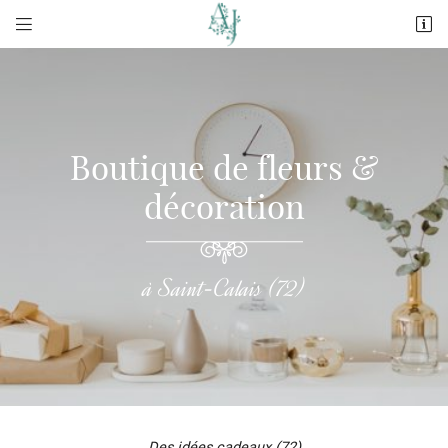


11 rue du Dauphin
72120 Saint-Calais
02 43 63 05 42
Boutique de fleurs
&
décoration
à Saint-Calais (72)
Adresse email de réception

En cochant cette case, vous consentez à recevoir nos propositions commerciales à
l'adresse email indiqué ci-dessus. Vous pouvez vous désinscrire à tout moment en
utilisant
le formulaire de désinscription
.
INSCRIPTION
Des idées cadeaux (72)