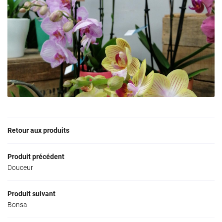
Retour aux produits
Une question ?
Produit précédent
Douceur
02 43 63 05 4
La boutique
Produit suivant
Bonsai
Création