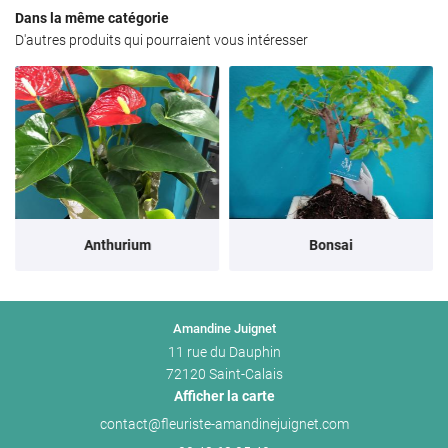
Dans la même catégorie
Décoration
D'autres produits qui pourraient vous intéresser
En images
Restez informé
Avis
INSCRIPTION NEWS
Actualités
Contact
Rejoignez-nous 
Anthurium
Bonsai
Amandine Juignet
11 rue du Dauphin
72120 Saint-Calais
Afficher la carte