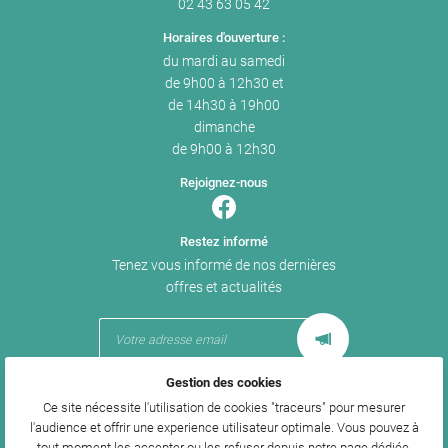
02 43 63 05 42
Horaires d'ouverture :
du mardi au samedi
de 9h00 à 12h30 et
de 14h30 à 19h00
dimanche
de 9h00 à 12h30
Rejoignez-nous
Restez informé
Tenez vous informé de nos dernières
offres et actualités
Gestion des cookies
Mentions Légales
Ce site nécessite l'utilisation de cookies "traceurs" pour mesurer
Conditions générales d'utilisation
l'audience et offrir une experience utilisateur optimale. Vous pouvez à
Politique de confidentialité
tout moment les accepter ou les refuser depuis
notre page dédiée
.