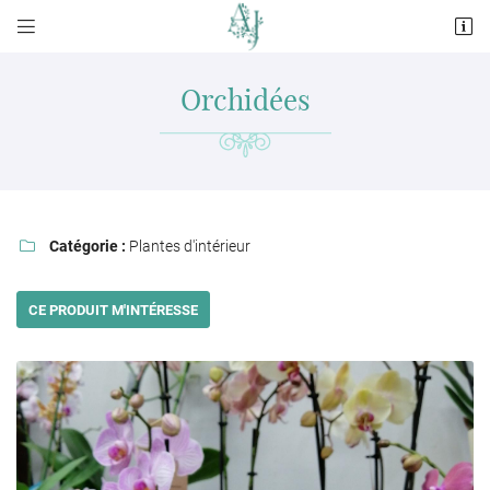


11 rue du Dauphin
72120 Saint-Calais
Orchidées
02 43 63 05 42
Catégorie :
Plantes d'intérieur

CE PRODUIT M'INTÉRESSE
Adresse email de réception

En cochant cette case, vous consentez à recevoir nos propositions commerciales à
l'adresse email indiqué ci-dessus. Vous pouvez vous désinscrire à tout moment en
utilisant
le formulaire de désinscription
.
INSCRIPTION